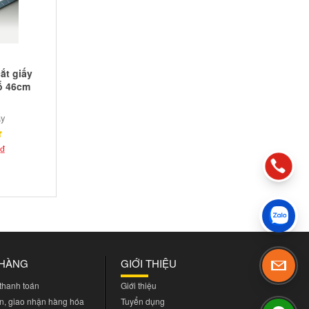
ắt giấy
ổ 46cm
ấy
₫
 HÀNG
GIỚI THIỆU
 thanh toán
Giới thiệu
n, giao nhận hàng hóa
Tuyển dụng