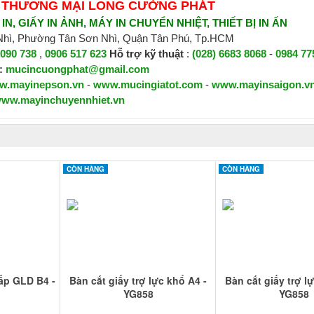
 THƯƠNG MẠI LONG CƯỜNG PHÁT
N, GIẤY IN ẢNH, MÁY IN CHUYỂN NHIỆT, THIẾT BỊ IN ẤN
 Nhì, Phường Tân Sơn Nhì, Quận Tân Phú, Tp.HCM
 090 738
,
0906 517 623
H
ỗ trợ kỹ thuật
:
(028) 6683 8068
-
0984 77
:
mucincuongphat@gmail.com
w.mayinepson.vn
-
www.mucingiatot.com
-
www.mayinsaigon.v
ww.mayinchuyennhiet.vn
CÒN HÀNG
CÒN HÀNG
cấp GLD B4 -
Bàn cắt giấy trợ lực khổ A4 -
Bàn cắt giấy trợ l
YG858
YG858