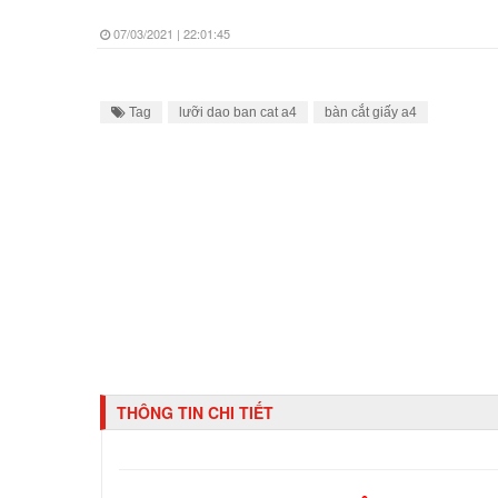
07/03/2021 | 22:01:45
Tag
lưỡi dao ban cat a4
bàn cắt giấy a4
THÔNG TIN CHI TIẾT