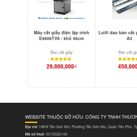
Máy cắt giấy điện lập trình
Lưỡi dao bàn cắt 
E4606TV8 - khổ 46cm
A3
Bàn cắt giấy
Bàn cắt gi
29,000,000₫
450,00
WEBSITE THUỘC SỞ HỮU: CÔNG TY TNHH THƯƠ
Địa chỉ
: 196/9 Tân Sơn Nhì, Phường Tân Sơn Nhì, Quận Tân Phú, 
Mã số thuế
: 0312022143