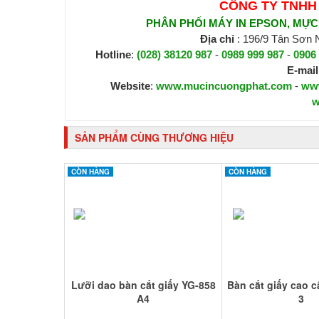
CÔNG TY TNHH
PHÂN PHỐI MÁY IN EPSON, MỰC I
Địa chỉ
: 196/9 Tân Sơn
Hotline
:
(028) 38120 987
-
0989 999 987
-
0906
E-mail
Website
:
www.mucincuongphat.com
-
ww
w
SẢN PHẨM CÙNG THƯƠNG HIỆU
CÒN HÀNG
CÒN HÀNG
Lưỡi dao bàn cắt giấy YG-858
Bàn cắt giấy cao 
A4
3