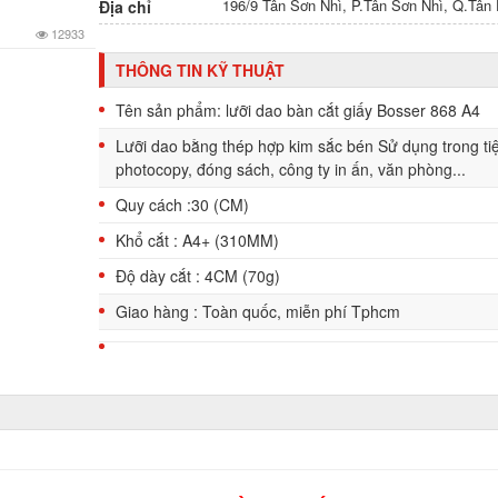
196/9 Tân Sơn Nhì, P.Tân Sơn Nhì, Q.Tâ
Địa chỉ
12933
THÔNG TIN KỸ THUẬT
Tên sản phẩm: lưỡi dao bàn cắt giấy Bosser 868 A4
Lưỡi dao bằng thép hợp kim sắc bén Sử dụng trong t
photocopy, đóng sách, công ty in ấn, văn phòng...
Quy cách :30 (CM)
Khổ cắt : A4+ (310MM)
Độ dày cắt : 4CM (70g)
Giao hàng : Toàn quốc, miễn phí Tphcm