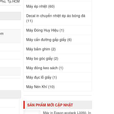
n Phú, Tp.HCM
Máy ép nhiệt (60)
Decal in chuyển nhiệt ép áo bóng đá
(11)
Máy Đóng Huy Hiệu (1)
iệm
Máy cấn đường gấp giấy (6)
Máy bấm ghim (2)
Máy bo góc giấy (2)
Máy đóng keo sách (1)
Máy đục lỗ giấy (1)
Máy Nén Khí (10)
SẢN PHẨM MỚI CẬP NHẬT
Máy in Epson ecotank L3350, In