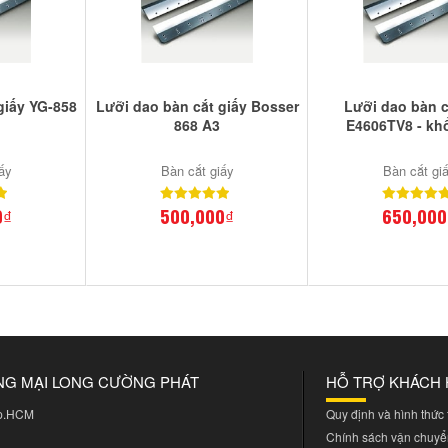
giấy YG-858
Lưỡi dao bàn cắt giấy Bosser
Lưỡi dao bàn c
868 A3
E4606TV8 - kh
ấy
Bàn cắt giấy
Bàn cắt gi
0₫
500,000₫
650,000
NG MẠI LONG CƯỜNG PHÁT
HỖ TRỢ KHÁCH
Tp.HCM
Quy định và hình thức
Chính sách vận chuyể