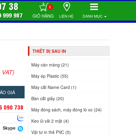
07 38
0
9 999 987
LIÊN HỆ
DANH MỤC
THIẾT BỊ SAU IN
Máy cán màng (21)
 VAT)
Máy ép Plastic (55)
Máy cắt Name Card (1)
ÁO GIÁ
Bàn cắt giấy (20)
6 090 738
Máy đóng sách, máy đóng lò xo (24)
Keo ủi vải 2 mặt (4)
Skype
Vật tư in thẻ PVC (5)