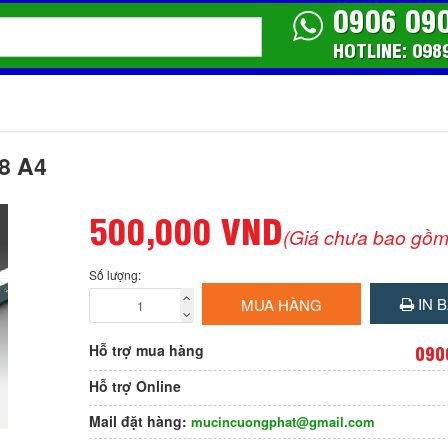
0906 09
HOTLINE: 098
68 A4
500,000 VND
(Giá chưa bao gồm
Số lượng:
IN B
MUA HÀNG
Hỗ trợ mua hàng
090
Hỗ trợ Online
Mail đặt hàng:
mucincuongphat@gmail.com