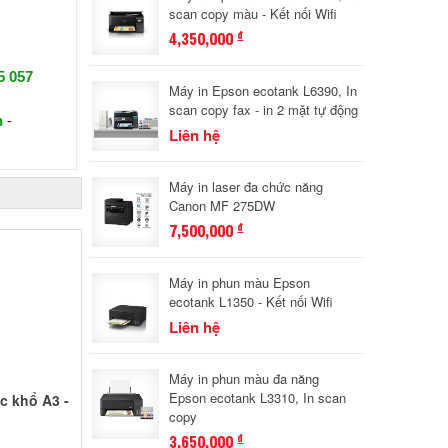
scan copy màu - Kết nối Wifi
4,350,000
đ
5 057
Máy in Epson ecotank L6390, In
scan copy fax - in 2 mặt tự động
n
-
Liên hệ
Máy in laser đa chức năng
Canon MF 275DW
7,500,000
đ
Máy in phun màu Epson
ecotank L1350 - Kết nối Wifi
Liên hệ
Máy in phun màu đa năng
Epson ecotank L3310, In scan
ực khổ A3 -
copy
3,650,000
đ