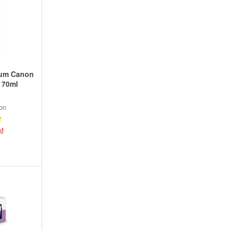
ium Canon
 70ml
on
₫