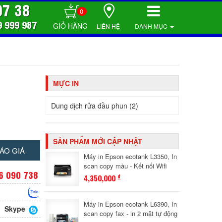
07 38
0
9 999 987
LIÊN HỆ
DANH MỤC
MỰC IN
Dung dịch rửa đầu phun (2)
SẢN PHẨM MỚI CẬP NHẬT
ÁO GIÁ
Máy in Epson ecotank L3350, In
scan copy màu - Kết nối Wifi
6 090 738
4,350,000
đ
Máy in Epson ecotank L6390, In
Skype
scan copy fax - in 2 mặt tự động