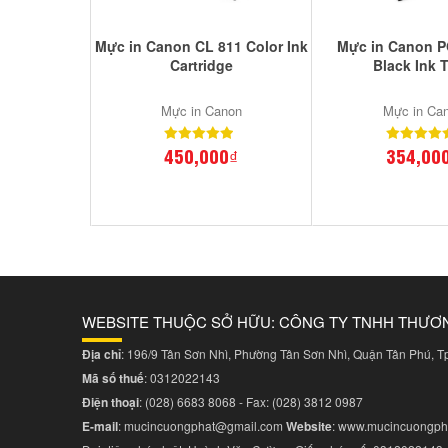
Mực in Canon CL 811 Color Ink
Mực in Canon P
Cartridge
Black Ink 
Mực in Canon
Mực in Ca
450,000₫
354,00
WEBSITE THUỘC SỞ HỮU: CÔNG TY TNHH THƯƠ
Địa chỉ
: 196/9 Tân Sơn Nhì, Phường Tân Sơn Nhì, Quận Tân Phú, 
Mã số thuế
: 0312022143
Điện thoại
:
(028) 6683 8068
- Fax:
(028) 3812 0987
E-mail
:
mucincuongphat@gmail.com
Website
:
www.mucincuongph