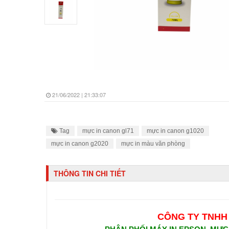
21/06/2022 | 21:33:07
Tag
mực in canon gl71
mực in canon g1020
mực in canon g2020
mực in màu văn phòng
THÔNG TIN CHI TIẾT
CÔNG TY TNHH