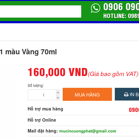
0906 09
HOTLINE: 098
1 màu Vàng 70ml
160,000 VND
(Giá bao gồm VAT)
Số lượng:
IN B
MUA HÀNG
Hỗ trợ mua hàng
090
Hỗ trợ Online
Mail đặt hàng:
mucincuongphat@gmail.com