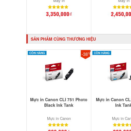
Máy in
Máy in
3,350,000₫
2,450,0
SẢN PHẨM CÙNG THƯƠNG HIỆU
CÒN HÀNG
-38
CÒN HÀNG
%
Mực in Canon CLI 751 Photo
Mực in Canon CL
Black Ink Tank
Ink Tan
Mực in Canon
Mực in Ca