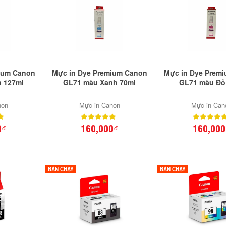
ium Canon
Mực in Dye Premium Canon
Mực in Dye Prem
 127ml
GL71 màu Xanh 70ml
GL71 màu Đỏ
non
Mực in Canon
Mực in Can
0₫
160,000₫
160,000
BÁN CHẠY
BÁN CHẠY