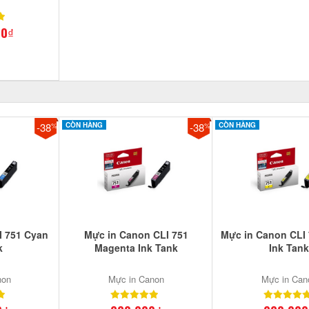
00₫
-38
CÒN HÀNG
-38
CÒN HÀNG
%
%
I 751 Cyan
Mực in Canon CLI 751
Mực in Canon CLI 
k
Magenta Ink Tank
Ink Tan
non
Mực in Canon
Mực in Can