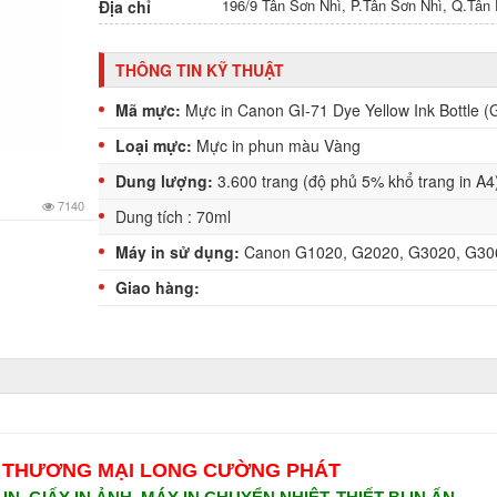
196/9 Tân Sơn Nhì, P.Tân Sơn Nhì, Q.Tâ
Địa chỉ
THÔNG TIN KỸ THUẬT
Mã mực:
Mực in Canon GI-71 Dye Yellow Ink Bottle (
Loại mực:
Mực in phun màu Vàng
Dung lượng:
3.600 trang (độ phủ 5% khổ trang in A4
7140
Dung tích : 70ml
Máy in sử dụng:
Canon G1020, G2020, G3020, G306
Giao hàng:
 THƯƠNG MẠI LONG CƯỜNG PHÁT