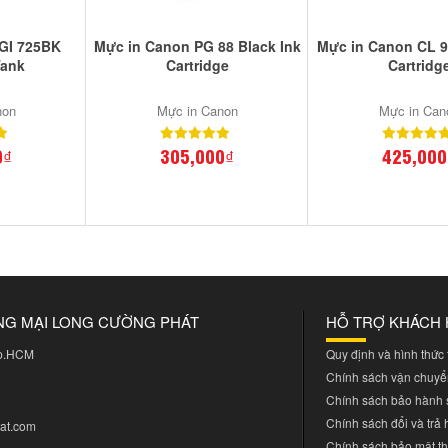
GI 725BK
Mực in Canon PG 88 Black Ink
Mực in Canon CL 9
Tank
Cartridge
Cartridg
non
Mực in Canon
Mực in Can
0₫
305,000₫
425,000
NG MẠI LONG CƯỜNG PHÁT
HỖ TRỢ KHÁCH
Tp.HCM
Quy định và hình thức
Chính sách vận chuyể
Chính sách bảo hành
Chính sách đổi và trả
at.com
Chính sách bảo mật th