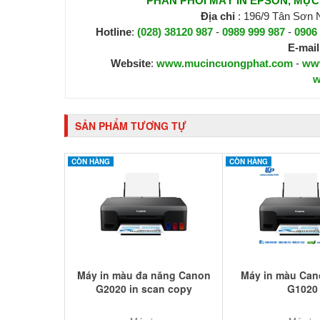
PHÂN PHỐI MÁY IN EPSON, MỰC I
Địa chỉ
: 196/9 Tân Sơn
Hotline
:
(028) 38120 987
-
0989 999 987
-
0906
E-mail
Website
:
www.mucincuongphat.com
-
ww
w
SẢN PHẨM TƯƠNG TỰ
CÒN HÀNG
CÒN HÀNG
Máy in màu đa năng Canon
Máy in màu Can
G2020 in scan copy
G1020