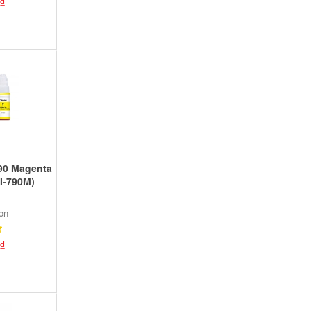
₫
90 Magenta
GI-790M)
on
₫