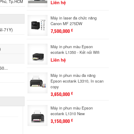
n Phú, Tp.HCM
Liên hệ
Máy in laser đa chức năng
Canon MF 275DW
GI-71Y)
7,500,000
đ
Máy in phun màu Epson
)
ecotank L1350 - Kết nối Wifi
Liên hệ
0...
Máy in phun màu đa năng
Epson ecotank L3310, In scan
copy
3,650,000
đ
Máy in phun màu Epson
ecotank L1310 New
3,150,000
đ