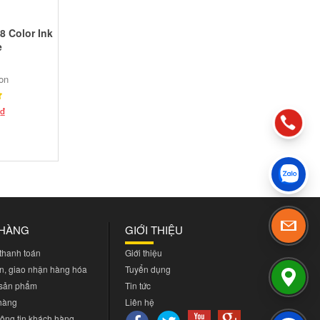
8 Color Ink
e
on
₫
 HÀNG
GIỚI THIỆU
 thanh toán
Giới thiệu
n, giao nhận hàng hóa
Tuyển dụng
 sản phẩm
Tin tức
 hàng
Liên hệ
ông tin khách hàng