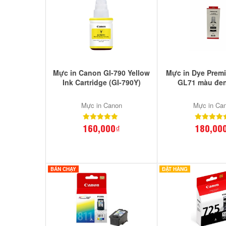
Mực in Canon GI-790 Yellow
Mực in Dye Prem
Ink Cartridge (GI-790Y)
GL71 màu đen
Mực in Canon
Mực in Ca
160,000₫
180,00
BÁN CHẠY
ĐẶT HÀNG