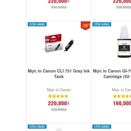
220,000₫
220,00
350,000₫
350,000
CÒN HÀNG
-38
CÒN HÀNG
%
Mực in Canon CLI 751 Gray Ink
Mực in Canon GI-7
Tank
Cartridge (GI
Mực in Canon
Mực in Ca
220,000₫
160,00
350,000₫
CÒN HÀNG
CÒN HÀNG