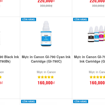
0₫
220,000₫
220,000
₫
350,000₫
350,000₫
CÒN HÀNG
CÒN HÀNG
90 Black Ink
Mực in Canon GI-790 Cyan Ink
Mực in Canon GI-7
-790Bk)
Cartridge (GI-790C)
Ink Cartridge (
non
Mực in Canon
Mực in Can
0₫
160,000₫
160,000
CÒN HÀNG
CÒN HÀNG