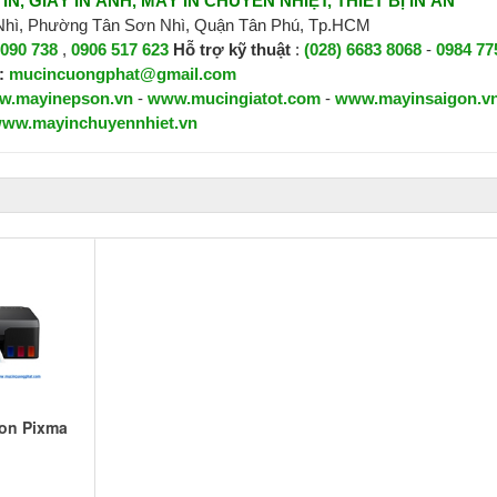
N, GIẤY IN ẢNH, MÁY IN CHUYỂN NHIỆT, THIẾT BỊ IN ẤN
 Nhì, Phường Tân Sơn Nhì, Quận Tân Phú, Tp.HCM
 090 738
,
0906 517 623
H
ỗ trợ kỹ thuật
:
(028) 6683 8068
-
0984 77
:
mucincuongphat@gmail.com
w.mayinepson.vn
-
www.mucingiatot.com
-
www.mayinsaigon.v
ww.mayinchuyennhiet.vn
on Pixma