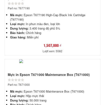
Part no: T677190
Mã mực:
Epson T677190 High-Cap Black Ink Cartridge
(T677190)
Loại mực:
In phun màu đen, loại lớn
Dung lượng:
3.400 trang độ phủ 5%
Bảo hành:
Chính hãng
Giao hàng:
Miễn phí
1,507,000 ₫
Lượt xem: 5582
Mực in Epson T671000 Maintenance Box (T671000)
Part no: T671000
Mã mực:
Epson T671000 Maintenance Box (T671000)
Loại mực:
Hộp mực thải
Dung lượng:
50.000 trang
Bảo hành:
Chính hãng