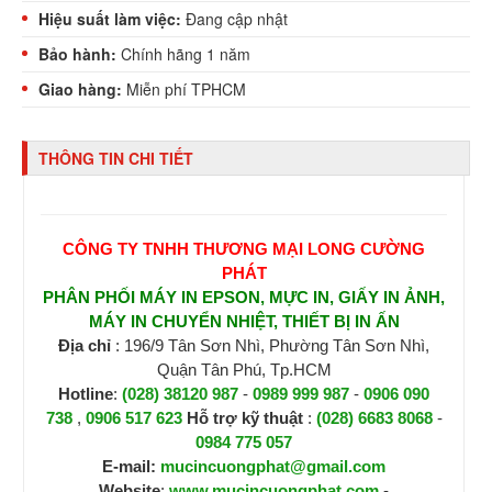
Hiệu suất làm việc:
Đang cập nhật
Bảo hành:
Chính hãng 1 năm
Giao hàng:
Miễn phí TPHCM
THÔNG TIN CHI TIẾT
CÔNG TY TNHH THƯƠNG MẠI LONG CƯỜNG
PHÁT
PHÂN PHỐI MÁY IN EPSON, MỰC IN, GIẤY IN ẢNH,
MÁY IN CHUYỂN NHIỆT, THIẾT BỊ IN ẤN
Địa chỉ
: 196/9 Tân Sơn Nhì, Phường Tân Sơn Nhì,
Quận Tân Phú, Tp.HCM
Hotline
:
(028) 38120 987
-
0989 999 987
-
0906 090
738
,
0906 517 623
H
ỗ trợ kỹ thuật
:
(028) 6683 8068
-
0984 775 057
E-mail:
mucincuongphat@gmail.com
Website
:
www.mucincuongphat.com
-