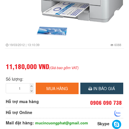
19/03/2012 | 13:10:39
6088
11,180,000 VND
(Giá bao gồm VAT)
Số lượng:
MUA HÀNG
IN BÁO GIÁ
Hỗ trợ mua hàng
0906 090 738
Hỗ trợ Online
Mail đặt hàng:
mucincuongphat@gmail.com
Skype