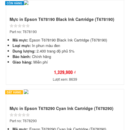
CÒN HÀNG
Mực in Epson T678190 Black Ink Cartridge (T678190)
Part no: T678190
Mã mực:
Epson T678190 Black Ink Cartridge (T678190)
Loại mực:
In phun màu đen
Dung lượng:
2.400 trang độ phủ 5%
Bảo hành:
Chính hãng
Giao hàng:
Miễn phí
1,329,900 ₫
Lượt xem: 8639
ĐẶT HÀNG
Mực in Epson T678290 Cyan Ink Cartridge (T678290)
Part no: T678290
Mã mực:
Epson T678290 Cyan Ink Cartridge (T678290)