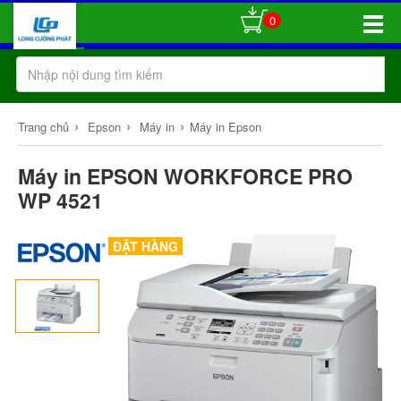
0
Toggle
Naviga
›
›
›
Trang chủ
Epson
Máy in
Máy in Epson
Máy in EPSON WORKFORCE PRO
WP 4521
ĐẶT HÀNG