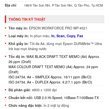
Địa chỉ
196/9 Tân Sơn Nhì, P.Tân Sơn Nhì, Q.Tân Phú, Tp.HCM
THÔNG TIN KỸ THUẬT
Tên máy in:
EPSON WORKFORCE PRO WP-4521
Loại máy in:
In phun màu,
In, Scan, Copy, Fax
Khổ giấy in:
Tối đa A4, dùng mực Epson DURABrite™ Ultra
Ink loại mực kháng nước
Tốc độ in:
MAX BLACK DRAFT TEXT MEMO (A4)
Approx.
26 ppm (Draft)
MAX COLOUR DRAFT TEXT MEMO (A4)
Approx. 24 ppm
(Draft)
ISO 24734, A4 – SIMPLEX
Approx. 16/11 ppm (Bk/Cl)
ISO 24734, A4 – DUPLEX
Approx. 9.2/7.1 ppm (Bk/Cl)
Độ phân giải:
4800 x 1200 dpi
Chuẩn kết nối:
USB 2.0 Hi-Speed
,
10Base-T/100Base-TX
Chức năng đặc biệt:
In 2 mặt tự động