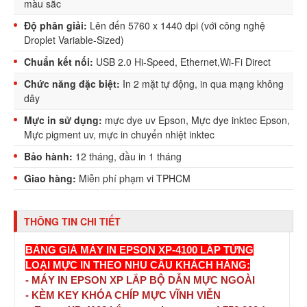
màu sắc
Độ phân giải:
Lên đến 5760 x 1440 dpi (với công nghệ
Droplet Variable-Sized)
Chuẩn kết nối:
USB 2.0 Hi-Speed, Ethernet,Wi-Fi Direct
Chức năng đặc biệt:
In 2 mặt tự động, in qua mạng không
dây
Mực in sử dụng:
mực dye uv Epson
,
Mực dye inktec Epson
,
Mực pigment uv
, mực in chuyển nhiệt inktec
Bảo hành:
12 tháng, đầu in 1 tháng
Giao hàng:
Miễn phí phạm vi TPHCM
THÔNG TIN CHI TIẾT
BẢNG GIÁ MÁY IN EPSON XP-4100 LẮP TỪNG
LOẠI MỰC IN THEO NHU CẦU KHÁCH HÀNG:
- MÁY IN EPSON XP LẮP BỘ DẪN MỰC NGOÀI
- KÈM KEY KHÓA CHÍP MỰC VĨNH VIỄN