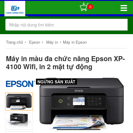
0
Toggle
Naviga
›
›
›
Trang chủ
Epson
Máy in
Máy in Epson
Máy in màu đa chức năng Epson XP-
4100 Wifi, in 2 mặt tự động
NGỪNG SẢN XUẤT