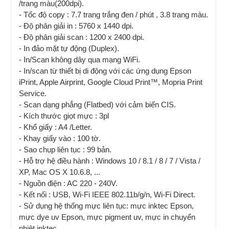
/trang màu(200dpi).
- Tốc độ copy : 7.7 trang trắng đen / phút , 3.8 trang màu.
- Độ phân giải in : 5760 x 1440 dpi.
- Độ phân giải scan : 1200 x 2400 dpi.
- In đảo mặt tự động (Duplex).
- In/Scan không dây qua mạng WiFi.
- In/scan từ thiết bị di động với các ứng dụng Epson
iPrint, Apple Airprint, Google Cloud Print™, Mopria Print
Service.
- Scan dạng phẳng (Flatbed) với cảm biến CIS.
- Kích thước giọt mực : 3pl
- Khổ giấy : A4 /Letter.
- Khay giấy vào : 100 tờ.
- Sao chụp liên tục : 99 bản.
- Hỗ trợ hệ điều hành : Windows 10 / 8.1 / 8 / 7 / Vista /
XP, Mac OS X 10.6.8, ...
- Nguồn điện : AC 220 - 240V.
- Kết nối : USB, Wi-Fi IEEE 802.11b/g/n, Wi-Fi Direct.
- Sử dụng hệ thống mực liên tục: mực inktec Epson,
mực dye uv Epson, mực pigment uv, mực in chuyển
nhiệt inktec,