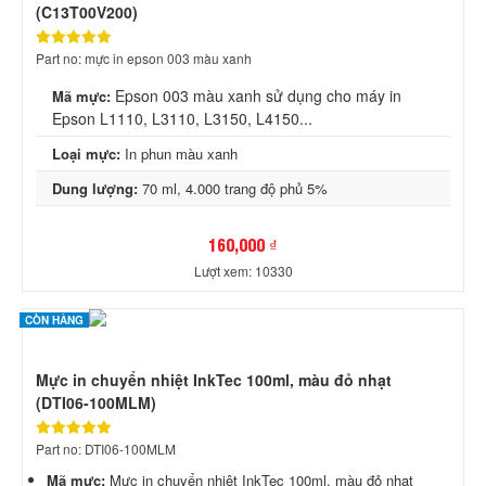
(C13T00V200)
Part no: mực in epson 003 màu xanh
Epson 003 màu xanh sử dụng cho máy in
Mã mực:
Epson L1110, L3110, L3150, L4150...
Loại mực:
In phun màu xanh
Dung lượng:
70 ml, 4.000 trang độ phủ 5%
160,000 ₫
Lượt xem: 10330
CÒN HÀNG
Mực in chuyển nhiệt InkTec 100ml, màu đỏ nhạt
(DTI06-100MLM)
Part no: DTI06-100MLM
Mã mực:
Mực in chuyển nhiệt InkTec 100ml, màu đỏ nhạt