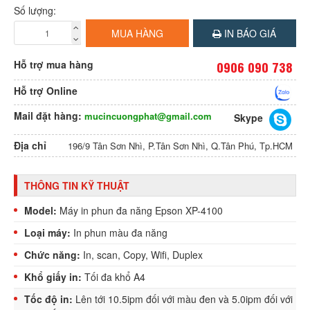
Số lượng:
MUA HÀNG
IN BÁO GIÁ
Hỗ trợ mua hàng
0906 090 738
Hỗ trợ Online
Mail đặt hàng:
mucincuongphat@gmail.com
Skype
Địa chỉ
196/9 Tân Sơn Nhì, P.Tân Sơn Nhì, Q.Tân Phú, Tp.HCM
THÔNG TIN KỸ THUẬT
Model:
Máy in phun đa năng
Epson
XP-4100
Loại máy:
In phun màu đa năng
Chức năng:
In, scan, Copy, Wifi, Duplex
Khổ giấy in:
Tối đa khổ A4
Tốc độ in:
Lên tới 10.5ipm đối với màu đen và 5.0ipm đối với