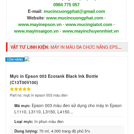
0984 775 057
E-mail:
mucincuongphat@gmail.com
Website
:
www.mucincuongphat.com
-
www.mayinepson.vn
-
www.mucingiatot.com
-
www.mayinsaigon.vn
-
www.mayinchuyennhiet.vn
VẬT TƯ LINH KIỆN:
MÁY IN MÀU ĐA CHỨC NĂNG EPSON XP-4100 WIFI, IN 2 MẶT TỰ ĐỘNG
CÒN HÀNG
Mực in Epson 003 Ecotank Black Ink Bottle
(C13T00V100)
Part no: mực in epson 003 màu đen
Epson 003 màu đen sử dụng cho máy in Epson
Mã mực:
L1110, L3110, L3150, L4150...
Loại mực:
In phun màu đen
Dung lượng:
70 ml, 4.000 trang độ phủ 5%