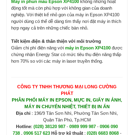
Máy in phun màu Epson XP4100
không những hoạt
động tốt mà còn phù hợp với không gian của doanh
nghiệp. Với thiệt kế nhỏ gọn của máy in Epson XP4100
người dùng có thể dễ dàng tìm thấy nơi đặt máy in thích
hợp ngay cả trên những chiếc bàn nhỏ.
Tiết kiệm điện & thân thiện với môi trường
Giảm chi phí điện năng với
máy in Epson XP4100
được
chứng nhận Energy Star có mức tiêu thụ điện năng thấp
hơn 70% so với các máy in laser truyền thống.
CÔNG TY TNHH THƯƠNG MẠI LONG CƯỜNG
PHÁT
PHÂN PHỐI MÁY IN EPSON, MỰC IN, GIẤY IN ẢNH,
MÁY IN CHUYỂN NHIỆT, THIẾT BỊ IN ẤN
Địa chỉ
: 196/9 Tân Sơn Nhì, Phường Tân Sơn Nhì,
Quận Tân Phú, Tp.HCM
Hotline
:
(028) 38120 987
-
0989 999 987
-
0906 090
738
,
0906 517 623
H
ỗ trợ kỹ thuật
:
(028) 6683 8068
-