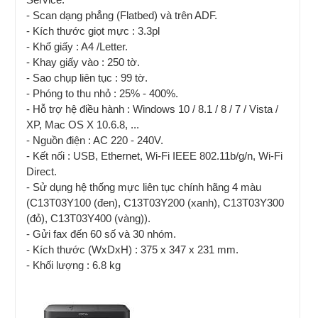
- Scan dạng phẳng (Flatbed) và trên ADF.
- Kích thước giọt mực : 3.3pl
- Khổ giấy : A4 /Letter.
- Khay giấy vào : 250 tờ.
- Sao chụp liên tục : 99 tờ.
- Phóng to thu nhỏ : 25% - 400%.
- Hỗ trợ hệ điều hành : Windows 10 / 8.1 / 8 / 7 / Vista /
XP, Mac OS X 10.6.8, ...
- Nguồn điện : AC 220 - 240V.
- Kết nối : USB, Ethernet, Wi-Fi IEEE 802.11b/g/n, Wi-Fi
Direct.
- Sử dụng hệ thống mực liên tục chính hãng 4 màu
(C13T03Y100 (đen), C13T03Y200 (xanh), C13T03Y300
(đỏ), C13T03Y400 (vàng)).
- Gửi fax đến 60 số và 30 nhóm.
- Kích thước (WxDxH) : 375 x 347 x 231 mm.
- Khối lượng : 6.8 kg