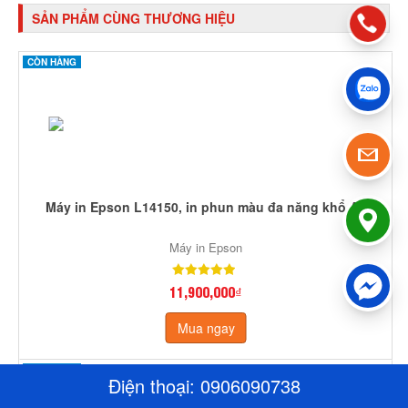
SẢN PHẨM CÙNG THƯƠNG HIỆU
CÒN HÀNG
Máy in Epson L14150, in phun màu đa năng khổ A3
Máy in Epson
11,900,000₫
Mua ngay
CÒN HÀNG
Điện thoại:
0906090738