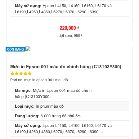
Máy sử dụng:
Epson L4150, L4160, L6160, L6170 và
L6190,L4260,L4360,L6270,L6370,L6290,L6390...
220,000 ₫
Lượt xem: 9597
CÒN HÀNG
Mực in Epson 001 màu đỏ chính hãng (C13T03Y300)
Part no: mực in epson 001 màu đỏ
Mã mực:
Mực in Epson 001 màu đỏ chính
hãng (C13T03Y300)
Loại mực:
In phun màu đỏ
Dung lượng:
6.000 trang độ phủ 5%
Máy sử dụng:
Epson L4150, L4160, L6160, L6170 và
L6190,L4260,L4360,L6270,L6370,L6290,L6390....