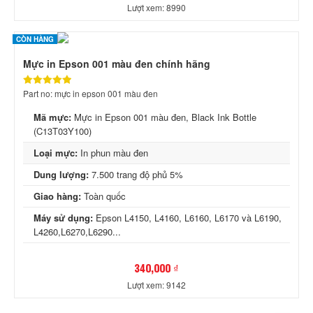
Lượt xem: 8990
CÒN HÀNG
Mực in Epson 001 màu đen chính hãng
Part no: mực in epson 001 màu đen
Mã mực:
Mực in Epson 001 màu đen, Black Ink Bottle
(C13T03Y100)
Loại mực:
In phun màu đen
Dung lượng:
7.500 trang độ phủ 5%
Giao hàng:
Toàn quốc
Máy sử dụng:
Epson L4150, L4160, L6160, L6170 và L6190,
L4260,L6270,L6290...
340,000 ₫
Lượt xem: 9142