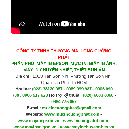
CÔNG TY TNHH THƯƠNG MẠI LONG CƯỜNG
PHÁT
PHÂN PHỐI MÁY IN EPSON, MỰC IN, GIẤY IN ẢNH,
MÁY IN CHUYỂN NHIỆT, THIẾT BỊ IN ẤN
Địa chỉ
: 196/9 Tân Sơn Nhì, Phường Tân Sơn Nhì,
Quận Tân Phú, Tp.HCM
Hotline
:
(028) 38120 987
-
0989 999 987
-
0906 090
738
,
0906 517 623
H
ỗ trợ kỹ thuật
:
(028) 6683 8068
-
0984 775 057
E-mail:
mucincuongphat@gmail.com
Website
:
www.mucincuongphat.com
-
www.mayinepson.vn
-
www.mucingiatot.com
-
www.mayinsaigon.vn
-
www.mayinchuyennhiet.vn