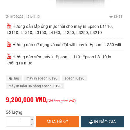
16/05/2021 | 21:41:13
13433
Hướng dẫn lắp ống mực thải cho máy in Epson L1110,
L3110, L1210, L3150, L4160, L1250, L3250, L3210
Hướng dẫn sử dụng và cài đặt wifi máy in Epson L1250 wifi
Hướng dẫn sữa máy in Epson L1110, Epson L3110 in
không ra mực
Tag
máy in epson l6190
epson l6190
máy in màu đa năng epson l6190
9,200,000 VND
(Giá bao gồm VAT)
Số lượng:
MUA HÀNG
IN BÁO GIÁ