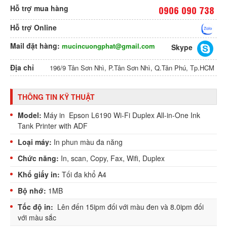
Hỗ trợ mua hàng
0906 090 738
Hỗ trợ Online
Mail đặt hàng:
mucincuongphat@gmail.com
Skype
Địa chỉ
196/9 Tân Sơn Nhì, P.Tân Sơn Nhì, Q.Tân Phú, Tp.HCM
THÔNG TIN KỸ THUẬT
Model:
Máy in Epson L6190 Wi-Fi Duplex All-in-One Ink
Tank Printer with ADF
Loại máy:
In phun màu đa năng
Chức năng:
In, scan, Copy, Fax, Wifi, Duplex
Khổ giấy in:
Tối đa khổ A4
Bộ nhớ:
1MB
Tốc độ in:
Lên đến 15ipm đối với màu đen và 8.0ipm đối
với màu sắc