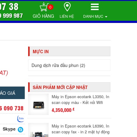
07 38
0
9 999 987
LIÊN HỆ
DANH MỤC
MỰC IN
Dung dịch rửa đầu phun (2)
AT)
SẢN PHẨM MỚI CẬP NHẬT
ÁO GIÁ
Máy in Epson ecotank L3350, In
scan copy màu - Kết nối Wifi
6 090 738
4,350,000
đ
Máy in Epson ecotank L6390, In
Skype
scan copy fax - in 2 mặt tự động