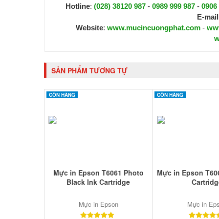
Hotline
:
(028) 38120 987
-
0989 999 987
-
0906
E-mail
Website
:
www.mucincuongphat.com
-
ww
w
SẢN PHẨM TƯƠNG TỰ
CÒN HÀNG
CÒN HÀNG
Mực in Epson T6061 Photo
Mực in Epson T60
Black Ink Cartridge
Cartridg
Mực in Epson
Mực in Ep