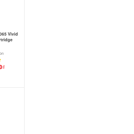
065 Vivid
tridge
on
0₫