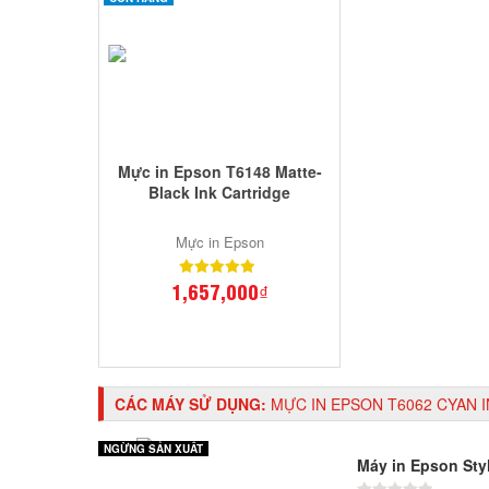
Mực in Epson T6148 Matte-
Black Ink Cartridge
Mực in Epson
1,657,000₫
CÁC MÁY SỬ DỤNG:
MỰC IN EPSON T6062 CYAN 
NGỪNG SẢN XUẤT
Máy in Epson Sty