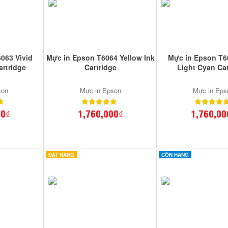
063 Vivid
Mực in Epson T6064 Yellow Ink
Mực in Epson T6
artridge
Cartridge
Light Cyan Car
son
Mực in Epson
Mực in Eps
00₫
1,760,000₫
1,760,00
ĐẶT HÀNG
CÒN HÀNG