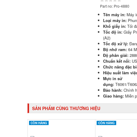
Part no: Pro-4880
Tên máy in:
Máy i
Loại máy in:
Phun
Khổ giấy in:
Tối đ
Tốc độ in:
Giấy Pr
(A2)
Tốc độ xử lý:
Đang
Bộ nhớ ram:
64 
Độ phân giải:
288
Chuẩn kết nối:
USB
Chức năng đặc bi
Hiệu suất làm việ
Mực in sử
dụng:
T6061/T606
Bảo hành:
Chính h
Giao hàng:
Miễn 
SẢN PHẨM CÙNG THƯƠNG HIỆU
CÒN HÀNG
CÒN HÀNG