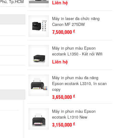
n Phú, Tp.HCM
Liên hệ
Máy in laser đa chức năng
Canon MF 275DW
7,500,000
đ
Máy in phun màu Epson
ecotank L1350 - Kết nối Wifi
Liên hệ
Máy in phun màu đa năng
Epson ecotank L3310, In scan
copy
3,650,000
đ
Máy in phun màu Epson
ecotank L1310 New
3,150,000
đ