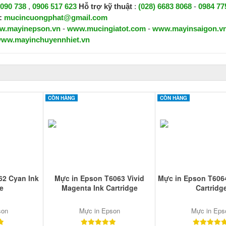
 090 738
,
0906 517 623
H
ỗ trợ kỹ thuật
:
(028) 6683 8068
-
0984 77
:
mucincuongphat@gmail.com
w.mayinepson.vn
-
www.mucingiatot.com
-
www.mayinsaigon.v
ww.mayinchuyennhiet.vn
CÒN HÀNG
CÒN HÀNG
62 Cyan Ink
Mực in Epson T6063 Vivid
Mực in Epson T6064
e
Magenta Ink Cartridge
Cartridg
son
Mực in Epson
Mực in Eps