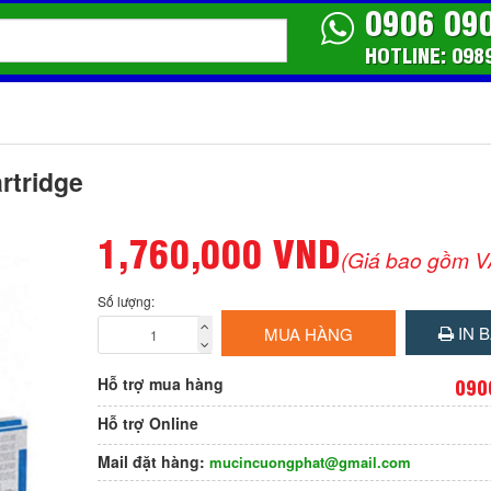
0906 09
HOTLINE: 098
rtridge
1,760,000 VND
(Giá bao gồm V
Số lượng:
IN B
MUA HÀNG
Hỗ trợ mua hàng
090
Hỗ trợ Online
Mail đặt hàng:
mucincuongphat@gmail.com