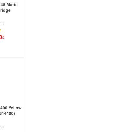
48 Matte-
tridge
on
0₫
400 Yellow
T614400)
on