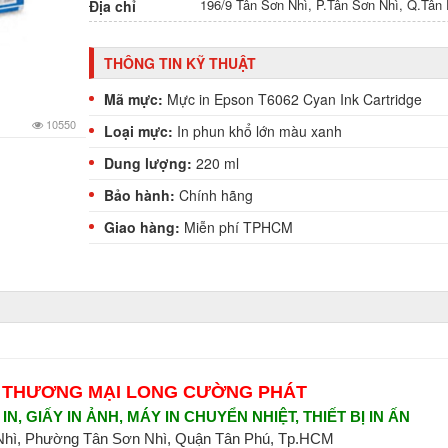
196/9 Tân Sơn Nhì, P.Tân Sơn Nhì, Q.Tâ
Địa chỉ
THÔNG TIN KỸ THUẬT
Mã mực:
Mực in Epson T6062 Cyan Ink Cartridge
10550
Loại mực:
In phun khổ lớn màu xanh
Dung lượng:
220 ml
Bảo hành:
Chính hãng
Giao hàng:
Miễn phí TPHCM
 THƯƠNG MẠI LONG CƯỜNG PHÁT
N, GIẤY IN ẢNH, MÁY IN CHUYỂN NHIỆT, THIẾT BỊ IN ẤN
 Nhì, Phường Tân Sơn Nhì, Quận Tân Phú, Tp.HCM