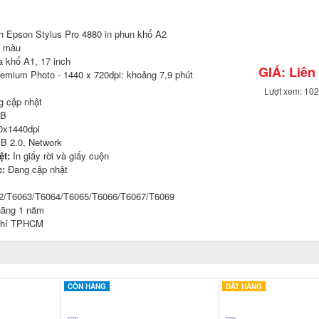
n Epson Stylus Pro 4880 in phun khổ A2
 màu
a khổ A1, 17 inch
GIÁ: Liên
emium Photo - 1440 x 720dpi: khoảng 7,9 phút
Lượt xem: 10
 cập nhật
MB
0x1440dpi
 2.0, Network
ệt:
In giấy rời và giấy cuộn
c:
Đang cập nhật
2/T6063/T6064/T6065/T6066/T6067/T6069
ãng 1 năm
phí TPHCM
CÒN HÀNG
ĐẶT HÀNG