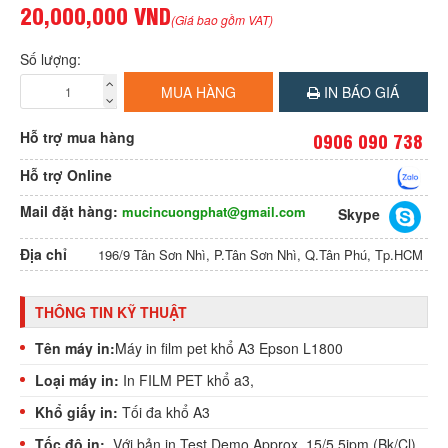
20,000,000 VND
(Giá bao gồm VAT)
Số lượng:
MUA HÀNG
IN BÁO GIÁ
Hỗ trợ mua hàng
0906 090 738
Hỗ trợ Online
Mail đặt hàng:
mucincuongphat@gmail.com
Skype
Địa chỉ
196/9 Tân Sơn Nhì, P.Tân Sơn Nhì, Q.Tân Phú, Tp.HCM
THÔNG TIN KỸ THUẬT
Tên máy in:
Máy in film pet khổ A3 Epson L1800
Loại máy in:
In FILM PET khổ a3,
Khổ giấy in:
Tối đa khổ A3
Tốc độ in:
Với bản in Test Demo Approx. 15/5.5ipm (Bk/Cl)