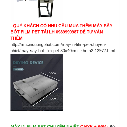
- QUÝ KHÁCH CÓ NHU CẦU MUA THÊM MÁY SẤY
BỘT FILM PET TẢI LH 0989999987 ĐỂ TƯ VẤN
THÊM
http://mucincuongphat.com/may-in-film-pet-chuyen-
nhiet/may-say-bot-film-pet-30x40cm--kho-a3-12977.html
MÁY IN FILM PET CHUYỂN NHIỆT
CMYK + WW :
Sử