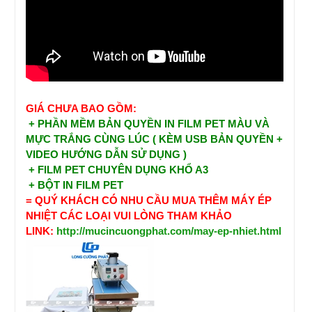
GIÁ CHƯA BAO GỒM:
+ PHẦN MỀM BẢN QUYỀN IN FILM PET MÀU VÀ
MỰC TRẮNG CÙNG LÚC ( KÈM USB BẢN QUYỀN +
VIDEO HƯỚNG DẪN SỬ DỤNG )
+ FILM PET CHUYÊN DỤNG KHỔ A3
+ BỘT IN FILM PET
= QUÝ KHÁCH CÓ NHU CẦU MUA THÊM MÁY ÉP
NHIỆT CÁC LOẠI VUI LÒNG THAM KHẢO
LINK:
http://mucincuongphat.com/may-ep-nhiet.html