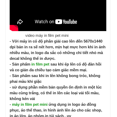
video máy in film pet mini
- Với máy in có độ phân giải cao lên đến 5670x1440
dpi bản in ra sẽ nét hơn, mịn hạt mực hơn khi in ảnh
nhiều màu, in logo đa sắc có những chi tiết nhỏ mà
decal không thể in được.
- Sản phẩm
in film pet
sau khi ép lên có độ đàn hồi
và co giản đa chiều tạo cảm giác mềm mại.
- Sản phẩm sau khi in lên không bong tróc, không
phai màu khi giặc
- sử dụng phần mềm bản quyền ổn định in một lúc
màu cùng trắng, có thể in lên các loại vải tối màu,
không kén vải
-
máy in film pet mini
ứng dụng in logo áo đồng
phục, áo thể thao, in hình ảnh lên áo cho các shop,
in áo lớp, áo nhóm,in túi sách...vv