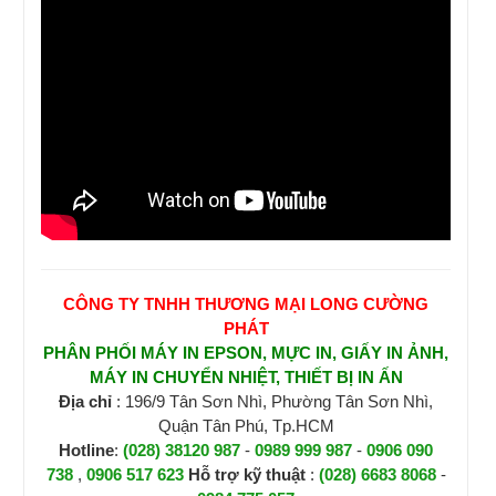
CÔNG TY TNHH THƯƠNG MẠI LONG CƯỜNG
PHÁT
PHÂN PHỐI MÁY IN EPSON, MỰC IN, GIẤY IN ẢNH,
MÁY IN CHUYỂN NHIỆT, THIẾT BỊ IN ẤN
Địa chỉ
: 196/9 Tân Sơn Nhì, Phường Tân Sơn Nhì,
Quận Tân Phú, Tp.HCM
Hotline
:
(028) 38120 987
-
0989 999 987
-
0906 090
738
,
0906 517 623
H
ỗ trợ kỹ thuật
:
(028) 6683 8068
-