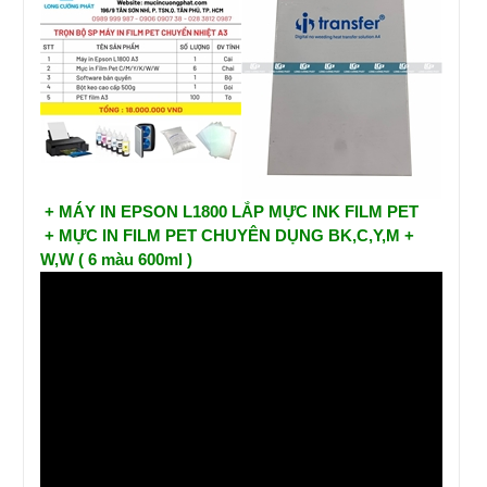
+ MÁY IN EPSON L1800 LẮP MỰC INK FILM PET
+ MỰC IN FILM PET CHUYÊN DỤNG BK,C,Y,M +
W,W ( 6 màu 600ml )