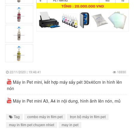
22/11/2020 | 19:46:41
16930
Máy in Pet mini, kết hợp máy sấy pét 30x40cm in hình lên
nón
Máy in Pet mini A3, A4 in nội dung, hình ảnh lên nón, mủ
Tag
combo máy in film pet
trọn bộ máy in film pet
may in film pet chuyen nhiet
may in pet