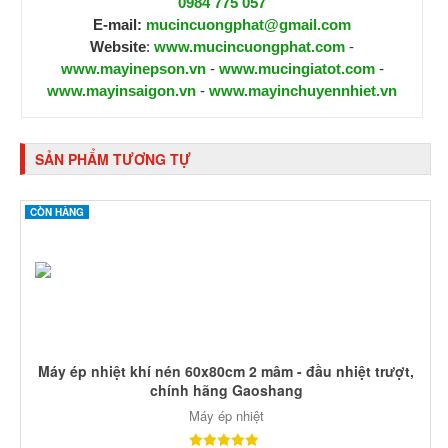
0984 775 057
E-mail:
mucincuongphat@gmail.com
Website
:
www.mucincuongphat.com
-
www.mayinepson.vn
-
www.mucingiatot.com
-
www.mayinsaigon.vn
-
www.mayinchuyennhiet.vn
SẢN PHẨM TƯƠNG TỰ
CÒN HÀNG
Máy ép nhiệt khí nén 60x80cm 2 mâm - đầu nhiệt trượt,
chính hãng Gaoshang
Máy ép nhiệt