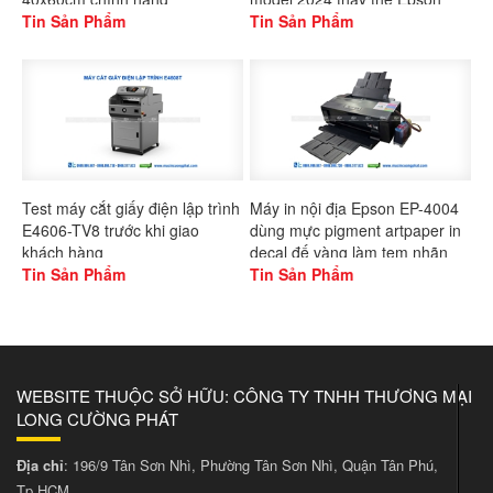
Gaoshang
Tin Sản Phẩm
L1300
Tin Sản Phẩm
Test máy cắt giấy điện lập trình
Máy in nội địa Epson EP-4004
E4606-TV8 trước khi giao
dùng mực pigment artpaper in
khách hàng
decal đế vàng làm tem nhãn
Tin Sản Phẩm
Tin Sản Phẩm
WEBSITE THUỘC SỞ HỮU: CÔNG TY TNHH THƯƠNG MẠI
LONG CƯỜNG PHÁT
Địa chỉ
: 196/9 Tân Sơn Nhì, Phường Tân Sơn Nhì, Quận Tân Phú,
Tp.HCM