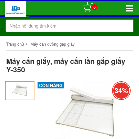
0
Toggle
Naviga
›
Trang chủ
Máy cấn đường gấp giấy
Máy cấn giấy, máy cấn lằn gấp giấy
Y-350
CÒN HÀNG
34%