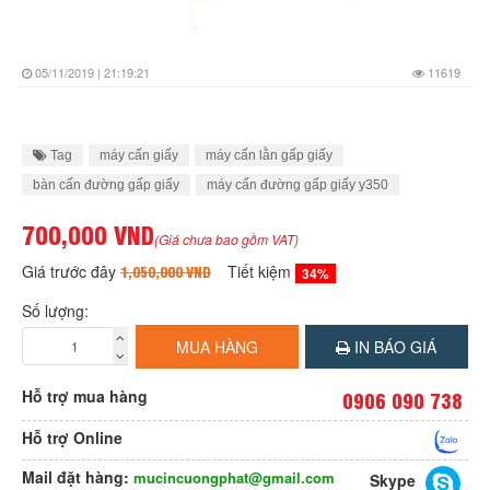
05/11/2019 | 21:19:21
11619
Tag
máy cấn giấy
máy cấn lằn gấp giấy
bàn cấn đường gấp giấy
máy cấn đường gấp giấy y350
700,000 VND
(Giá chưa bao gồm VAT)
Giá trước đây
Tiết kiệm
1,050,000 VND
34%
Số lượng:
MUA HÀNG
IN BÁO GIÁ
Hỗ trợ mua hàng
0906 090 738
Hỗ trợ Online
Mail đặt hàng:
mucincuongphat@gmail.com
Skype