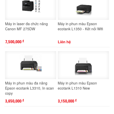
Máy in laser đa chức năng
Máy in phun màu Epson
Canon MF 275DW
ecotank L1350 - Kết nối Wifi
7,500,000
Liên hệ
đ
Máy in phun màu đa năng
Máy in phun màu Epson
Epson ecotank L3310, In scan
ecotank L1310 New
copy
3,650,000
3,150,000
đ
đ