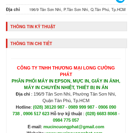
Địa chỉ
196/9 Tân Sơn Nhì, P.Tân Sơn Nhì, Q.Tân Phú, Tp.HCM
THÔNG TIN KỸ THUẬT
THÔNG TIN CHI TIẾT
CÔNG TY TNHH THƯƠNG MẠI LONG CƯỜNG
PHÁT
PHÂN PHỐI MÁY IN EPSON, MỰC IN, GIẤY IN ẢNH,
MÁY IN CHUYỂN NHIỆT, THIẾT BỊ IN ẤN
Địa chỉ
: 196/9 Tân Sơn Nhì, Phường Tân Sơn Nhì,
Quận Tân Phú, Tp.HCM
Hotline
:
(028) 38120 987
-
0989 999 987
-
0906 090
738
,
0906 517 623
H
ỗ trợ kỹ thuật
:
(028) 6683 8068
-
0984 775 057
E-mail:
mucincuongphat@gmail.com