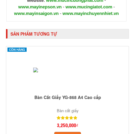
Website
:
www.mucincuongphat.com
-
www.mayinepson.vn
-
www.mucingiatot.com
-
www.mayinsaigon.vn
-
www.mayinchuyennhiet.vn
SẢN PHẨM TƯƠNG TỰ
CÒN HÀNG
Bàn Cắt Giấy YG-868 A4 Cao cấp
Bàn cắt giấy
3,250,000₫