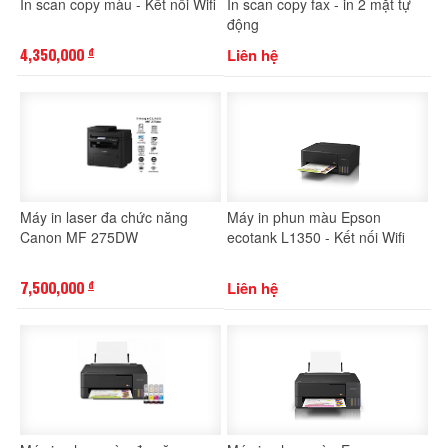
In scan copy màu - Kết nối Wifi
In scan copy fax - in 2 mặt tự
động
4,350,000
Liên hệ
đ
Máy in laser đa chức năng
Máy in phun màu Epson
Canon MF 275DW
ecotank L1350 - Kết nối Wifi
7,500,000
Liên hệ
đ