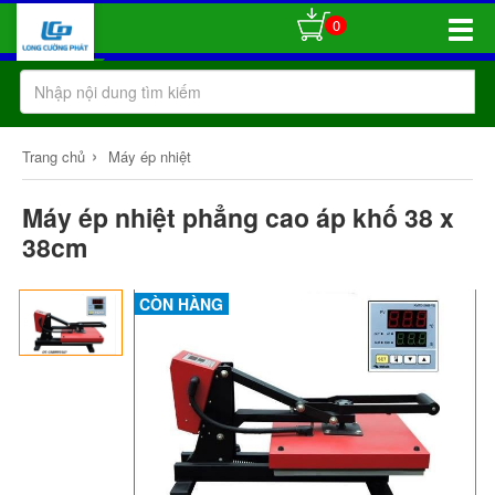
0
Toggle
Naviga
›
Trang chủ
Máy ép nhiệt
Máy ép nhiệt phẳng cao áp khố 38 x
38cm
CÒN HÀNG