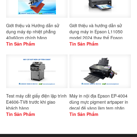
Giới thiệu và Hướng dẫn sử
Giới thiệu và hướng dẫn sử
dụng máy ép nhiệt phẳng
dụng máy in Epson L11050
40x60cm chính hãng
model 2024 thay thế Epson
Gaoshang
Tin Sản Phẩm
L1300
Tin Sản Phẩm
Test máy cắt giấy điện lập trình
Máy in nội địa Epson EP-4004
E4606-TV8 trước khi giao
dùng mực pigment artpaper in
khách hàng
decal đế vàng làm tem nhãn
Tin Sản Phẩm
Tin Sản Phẩm