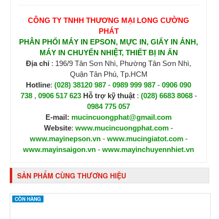
CÔNG TY TNHH THƯƠNG MẠI LONG CƯỜNG
PHÁT
PHÂN PHỐI MÁY IN EPSON, MỰC IN, GIẤY IN ẢNH,
MÁY IN CHUYỂN NHIỆT, THIẾT BỊ IN ẤN
Địa chỉ
: 196/9 Tân Sơn Nhì, Phường Tân Sơn Nhì,
Quận Tân Phú, Tp.HCM
Hotline
:
(028) 38120 987
-
0989 999 987
-
0906 090
738
,
0906 517 623
H
ỗ trợ kỹ thuật
:
(028) 6683 8068
-
0984 775 057
E-mail:
mucincuongphat@gmail.com
Website
:
www.mucincuongphat.com
-
www.mayinepson.vn
-
www.mucingiatot.com
-
www.mayinsaigon.vn
-
www.mayinchuyennhiet.vn
SẢN PHẨM CÙNG THƯƠNG HIỆU
CÒN HÀNG