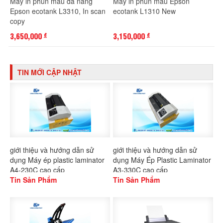
Máy in phun màu đa năng
Máy in phun màu Epson
Epson ecotank L3310, In scan
ecotank L1310 New
copy
3,650,000
3,150,000
đ
đ
TIN MỚI CẬP NHẬT
giới thiệu và hướng dẫn sử
giới thiệu và hướng dẫn sử
dụng Máy ép plastic laminator
dụng Máy Ép Plastic Laminator
A4-230C cao cấp
A3-330C cao cấp
Tin Sản Phẩm
Tin Sản Phẩm