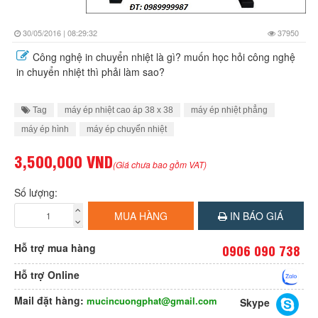
30/05/2016 | 08:29:32
37950
Công nghệ in chuyển nhiệt là gì? muốn học hỏi công nghệ
in chuyển nhiệt thì phải làm sao?
Tag
máy ép nhiệt cao áp 38 x 38
máy ép nhiệt phẳng
máy ép hình
máy ép chuyển nhiệt
3,500,000 VND
(Giá chưa bao gồm VAT)
Số lượng:
MUA HÀNG
IN BÁO GIÁ
Hỗ trợ mua hàng
0906 090 738
Hỗ trợ Online
Mail đặt hàng:
mucincuongphat@gmail.com
Skype