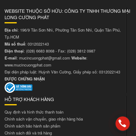
WEBSITE THUỘC SỞ HỮU: CÔNG TY TNHH THƯƠNG MẠI
LONG CƯỜNG PHÁT
Địa chỉ
: 196/9 Tân Sơn Nhì, Phường Tân Sơn Nhì, Quận Tân Phú,
Tp.HCM
Mã số thuế
: 0312022143
Điện thoại
:
(028) 6683 8068
- Fax:
(028) 3812 0987
E-mail
:
mucincuongphat@gmail.com
Website
:
www.mucincuongphat.com
Đại diện pháp luật: Huỳnh Văn Cường, Giấy phép số: 0312022143
ĐƯỢC CHỨNG NHẬN
HỖ TRỢ KHÁCH HÀNG
Quy định và hình thức thanh toán
Chính sách vận chuyển, giao nhận hàng hóa
Chính sách bảo hành sản phẩm
Chính sách đổi và trả hàng