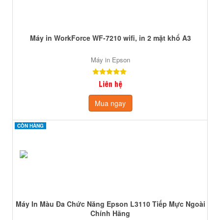
Máy in WorkForce WF-7210 wifi, in 2 mặt khổ A3
Máy in Epson
Liên hệ
Mua ngay
CÒN HÀNG
CÒN HÀNG
Máy In Màu Đa Chức Năng Epson L3110 Tiếp Mực Ngoài
Chính Hãng