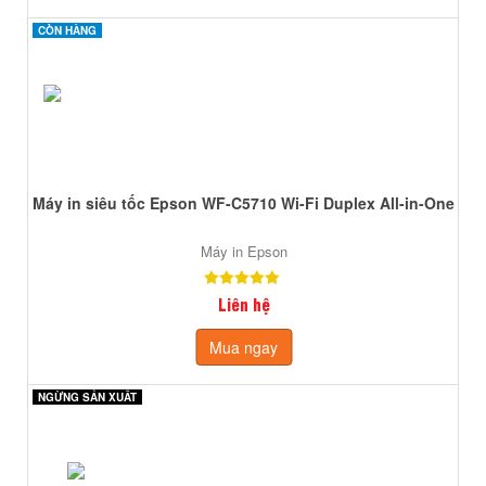
CÒN HÀNG
CÒN HÀNG
Máy in siêu tốc Epson WF-C5710 Wi-Fi Duplex All-in-One
Máy in Epson
Liên hệ
Mua ngay
NGỪNG SẢN XUẤT
NGỪNG SẢN XUẤT