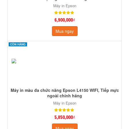
Máy in Epson
6,900,000₫
Mua ngay
CÒN HÀNG
CÒN HÀNG
Máy in màu đa chức năng Epson L4150 WIFI, Tiếp mực
ngoài chính hãng
Máy in Epson
5,850,000₫
Mua ngay