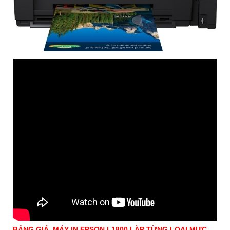
BẢNG GIÁ MÁY IN EPSON L1800 LẮP TỪNG LOẠI MỰC