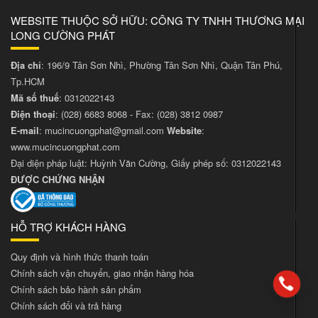
WEBSITE THUỘC SỞ HỮU: CÔNG TY TNHH THƯƠNG MẠI
LONG CƯỜNG PHÁT
Địa chỉ
: 196/9 Tân Sơn Nhì, Phường Tân Sơn Nhì, Quận Tân Phú,
Tp.HCM
Mã số thuế
: 0312022143
Điện thoại
:
(028) 6683 8068
- Fax:
(028) 3812 0987
E-mail
:
mucincuongphat@gmail.com
Website
:
www.mucincuongphat.com
Đại diện pháp luật: Huỳnh Văn Cường, Giấy phép số: 0312022143
ĐƯỢC CHỨNG NHẬN
HỖ TRỢ KHÁCH HÀNG
Quy định và hình thức thanh toán
Chính sách vận chuyển, giao nhận hàng hóa
Chính sách bảo hành sản phẩm
Chính sách đổi và trả hàng