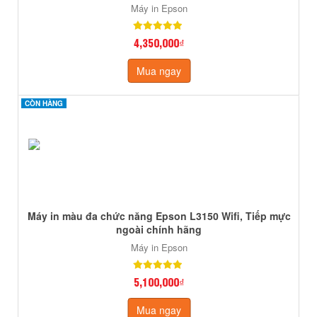
Máy in Epson
4,350,000₫
Mua ngay
CÒN HÀNG
CÒN HÀNG
Máy in màu đa chức năng Epson L3150 Wifi, Tiếp mực
ngoài chính hãng
Máy in Epson
5,100,000₫
Mua ngay