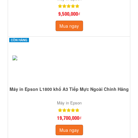
9,500,000₫
Mua ngay
CÒN HÀNG
CÒN HÀNG
Máy in Epson L1800 khổ A3 Tiếp Mực Ngoài Chính Hãng
Máy in Epson
19,700,000₫
Mua ngay