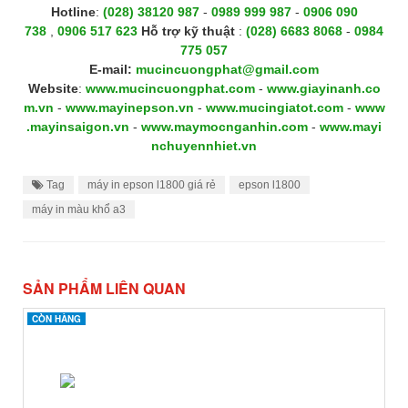
Hotline
:
(028) 38120 987
-
0989 999 987
-
0906 090
738
,
0906 517 623
H
ỗ trợ kỹ thuật
:
(028) 6683 8068
-
0984
775 057
E-mail:
mucincuongphat@gmail.com
Website
:
www.mucincuongphat.com
-
www.giayinanh.co
m.vn
-
www.mayinepson.vn
-
www.mucingiatot.com
-
www
.mayinsaigon.vn
-
www.maymocnganhin.com
-
www.mayi
nchuyennhiet.vn
Tag
máy in epson l1800 giá rẻ
epson l1800
máy in màu khổ a3
SẢN PHẨM LIÊN QUAN
CÒN HÀNG
CÒN HÀNG