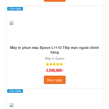
CÒN HÀNG
CÒN HÀNG
Máy in phun màu Epson L1110 Tiếp mực ngoài chính
hãng
Máy in Epson
3,500,000₫
Mua ngay
CÒN HÀNG
CÒN HÀNG