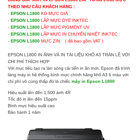
THEO NHU CẦU KHÁCH HÀNG :
-
EPSON L1800
KO MỰC GIÁ :
-
EPSON L1800
LẮP MỰC DYE INKTEC :
-
EPSON L1800
LẮP MỰC PIGMENT UV :
-
EPSON L1800
LẮP MỰC IN CHUYỂN NHIỆT INKTEC :
-
EPSON L1800
MỰC ZIN : ( đã bao gồm VAT )
EPSON L1800 IN ẢNH VÀ IN TÀI LIỆU KHỔ A3 TRÀN LỀ VỚI
CHI PHÍ THÍCH HỢP
Với mục tiêu tạo ra làn sóng cải tiến in ấn mới, Epson đã trình
làng máy in hệ thống bình mực chính hãng khổ A3 6 màu với
chi phí vô cùng thấp đó là chiếc
máy in Epson L1800
Hiệu suất lên đến 1,500 ảnh 4R
Tốc độ in lên đến 15ppm
Bình mực hiệu suất cao
Bảo hành 1 năm