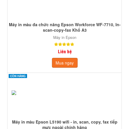
Máy in màu đa chức năng Epson Workforce WF-7710, In-
scan-copy-fax Khổ A3
Máy in Epson
Liên hệ
Mua ngay
CÒN HÀNG
CÒN HÀNG
Máy in màu Epson L5190 wifi - in, scan, copy, fax tiếp
mực ngoài chính hãng