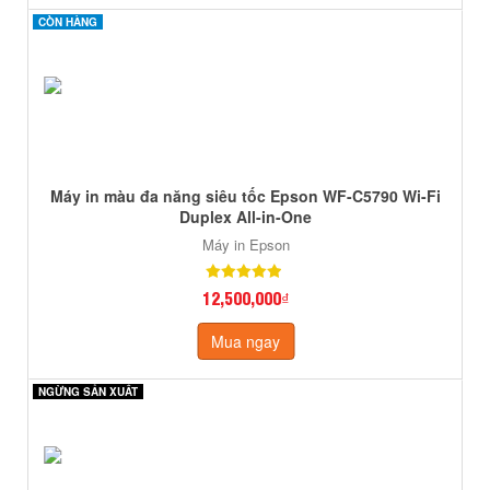
CÒN HÀNG
CÒN HÀNG
Máy in màu đa năng siêu tốc Epson WF-C5790 Wi-Fi
Duplex All-in-One
Máy in Epson
12,500,000₫
Mua ngay
NGỪNG SẢN XUẤT
NGỪNG SẢN XUẤT