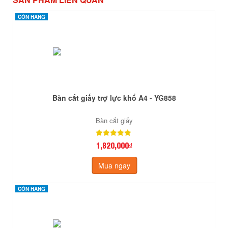
CÒN HÀNG
CÒN HÀNG
Bàn cắt giấy trợ lực khổ A4 - YG858
Bàn cắt giấy
1,820,000₫
Mua ngay
CÒN HÀNG
CÒN HÀNG