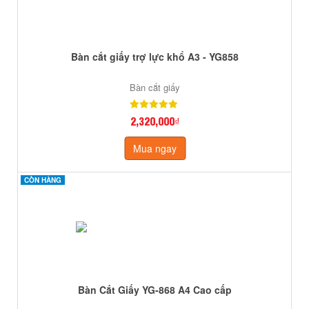
Bàn cắt giấy trợ lực khổ A3 - YG858
Bàn cắt giấy
2,320,000₫
Mua ngay
CÒN HÀNG
CÒN HÀNG
Bàn Cắt Giấy YG-868 A4 Cao cấp