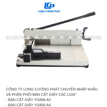
CÔNG TY LONG CƯỜNG PHÁT CHUYÊN NHẬP KHẨU
VÀ PHÂN PHỐI BÀN CẮT GIẤY CÁC LOẠI"
- BÀN CẮT GIẤY YG858-A3
- BÀN CẮT GIẤY YG858-A4