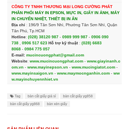
CÔNG TY TNHH THƯƠNG MẠI LONG CƯỜNG PHÁT
PHÂN PHỐI MÁY IN EPSON, MỰC IN, GIẤY IN ẢNH, MÁY
IN CHUYỂN NHIỆT, THIẾT BỊ IN ẤN
Địa chỉ
: 196/9 Tân Sơn Nhì, Phường Tân Sơn Nhì, Quận
Tân Phú, Tp.HCM
Hotline
:
(028) 38120 987
-
0989 999 987
-
0906 090
738
,
0906 517 623
H
ỗ trợ kỹ thuật
:
(028) 6683
8068
-
0984 775 057
E-mail:
mucincuongphat@gmail.com
Website
:
www.mucincuongphat.com
-
www.giayinanh.c
om.vn
-
www.mayinepson.vn
-
www.mucingiatot.com
-
www.mayinsaigon.vn
-
www.maymocnganhin.com
-
ww
w.mayinchuyennhiet.vn
Tag
bàn cắt giấy giá sỉ
bàn cắt giấy yg858
bàn cắt giấy yg868
bàn xén giấy
SẢN PHẨM LIÊN QUAN