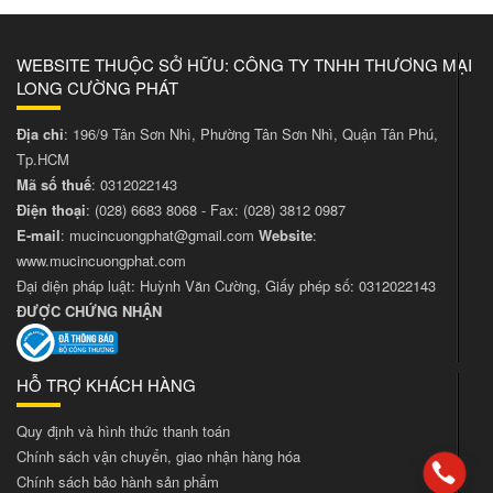
WEBSITE THUỘC SỞ HỮU: CÔNG TY TNHH THƯƠNG MẠI
LONG CƯỜNG PHÁT
Địa chỉ
: 196/9 Tân Sơn Nhì, Phường Tân Sơn Nhì, Quận Tân Phú,
Tp.HCM
Mã số thuế
: 0312022143
Điện thoại
:
(028) 6683 8068
- Fax:
(028) 3812 0987
E-mail
:
mucincuongphat@gmail.com
Website
:
www.mucincuongphat.com
Đại diện pháp luật: Huỳnh Văn Cường, Giấy phép số: 0312022143
ĐƯỢC CHỨNG NHẬN
HỖ TRỢ KHÁCH HÀNG
Quy định và hình thức thanh toán
Chính sách vận chuyển, giao nhận hàng hóa
Chính sách bảo hành sản phẩm