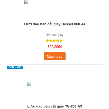
Lưỡi dao bàn cắt giấy Bosser 868 A4
Bàn cắt giấy
500,000₫
Mua ngay
CÒN HÀNG
CÒN HÀNG
Lưỡi dao bàn cắt giấy YG-858 A3