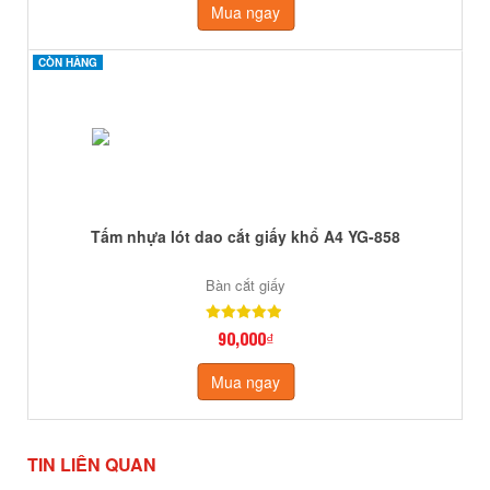
Mua ngay
CÒN HÀNG
CÒN HÀNG
Tấm nhựa lót dao cắt giấy khổ A4 YG-858
Bàn cắt giấy
90,000₫
Mua ngay
TIN LIÊN QUAN