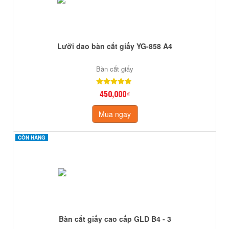
Lưỡi dao bàn cắt giấy YG-858 A4
Bàn cắt giấy
450,000₫
Mua ngay
CÒN HÀNG
CÒN HÀNG
Bàn cắt giấy cao cấp GLD B4 - 3