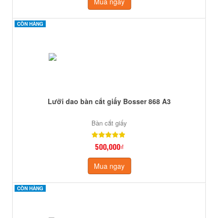
Mua ngay
CÒN HÀNG
CÒN HÀNG
Lưỡi dao bàn cắt giấy Bosser 868 A3
Bàn cắt giấy
500,000₫
Mua ngay
CÒN HÀNG
CÒN HÀNG