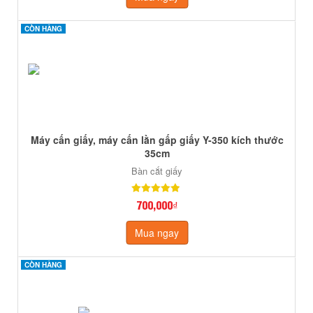
CÒN HÀNG
CÒN HÀNG
Máy cấn giấy, máy cấn lằn gấp giấy Y-350 kích thước
35cm
Bàn cắt giấy
700,000₫
Mua ngay
CÒN HÀNG
CÒN HÀNG