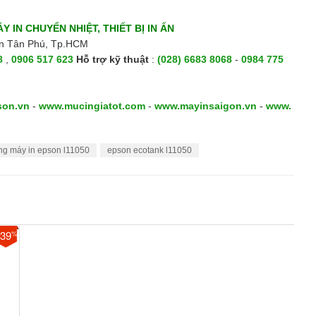
Y IN CHUYỂN NHIỆT, THIẾT BỊ IN ẤN
ận Tân Phú, Tp.HCM
8
,
0906 517 623
H
ỗ trợ kỹ thuật
:
(028) 6683 8068
-
0984 775
son.vn
-
www.mucingiatot.com
-
www.mayinsaigon.vn
-
www.
g máy in epson l11050
epson ecotank l11050
-39
%