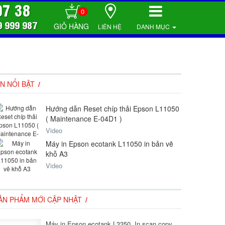
07 38
0
9 999 987
LIÊN HỆ
DANH MỤC
IN NỔI BẬT
Hướng dẫn Reset chíp thải Epson L11050
( Maintenance E-04D1 )
Video
Máy in Epson ecotank L11050 in bản vẽ
khỗ A3
Video
ẢN PHẨM MỚI CẬP NHẬT
Máy in Epson ecotank L3350, In scan copy