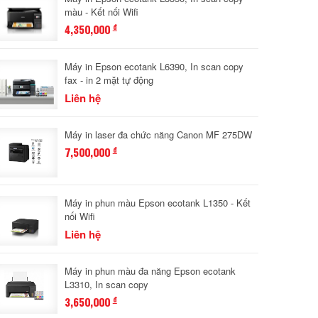
màu - Kết nối Wifi
4,350,000
đ
Máy in Epson ecotank L6390, In scan copy
fax - in 2 mặt tự động
Liên hệ
Máy in laser đa chức năng Canon MF 275DW
7,500,000
đ
Máy in phun màu Epson ecotank L1350 - Kết
nối Wifi
Liên hệ
Máy in phun màu đa năng Epson ecotank
L3310, In scan copy
3,650,000
đ