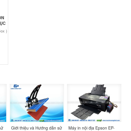
ON
CỤC
SON
ox )
sử
Giới thiệu và Hướng dẫn sử
Máy in nội địa Epson EP-