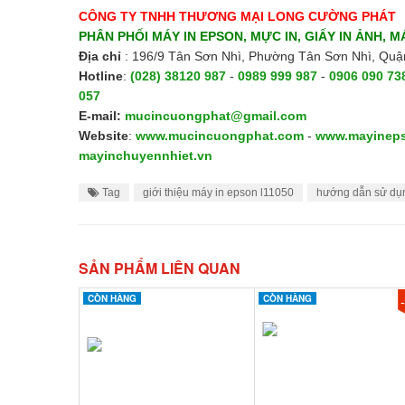
CÔNG TY TNHH THƯƠNG MẠI LONG CƯỜNG PHÁT
PHÂN PHỐI MÁY IN EPSON, MỰC IN, GIẤY IN ẢNH, MÁ
Địa chỉ
: 196/9 Tân Sơn Nhì, Phường Tân Sơn Nhì, Qu
Hotline
:
(028) 38120 987
-
0989 999 987
-
0906 090 73
057
E-mail:
mucincuongphat@gmail.com
Website
:
www.mucincuongphat.com
-
www.mayinep
mayinchuyennhiet.vn
Tag
giới thiệu máy in epson l11050
hướng dẫn sử dụn
SẢN PHẨM LIÊN QUAN
CÒN HÀNG
CÒN HÀNG
CÒN HÀNG
CÒN HÀNG