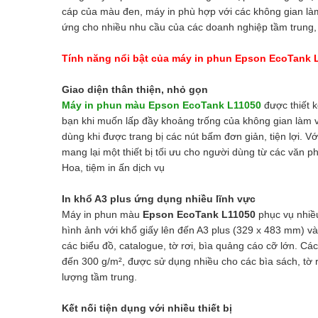
cáp của màu đen, máy in phù hợp với các không gian làm
ứng cho nhiều nhu cầu của các doanh nghiệp tầm trung, 
Tính năng nổi bật của máy in phun Epson EcoTank 
Giao diện thân thiện, nhỏ gọn
Máy in phun màu Epson EcoTank L11050
được thiết k
bạn khi muốn lấp đầy khoảng trống của không gian làm v
dùng khi được trang bị các nút bấm đơn giản, tiện lợi. 
mang lại một thiết bị tối ưu cho người dùng từ các văn 
Hoa, tiệm in ấn dịch vụ
In khổ A3 plus ứng dụng nhiều lĩnh vực
Máy in phun màu
Epson EcoTank L11050
phục vụ nhiều
hình ảnh với khổ giấy lên đến A3 plus (329 x 483 mm) và 
các biểu đồ, catalogue, tờ rơi, bìa quảng cáo cỡ lớn. C
đến 300 g/m², được sử dụng nhiều cho các bìa sách, tờ 
lượng tầm trung.
Kết nối tiện dụng với nhiều thiết bị