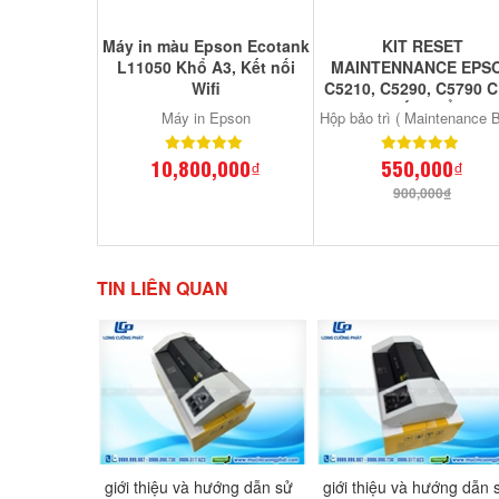
Máy in màu Epson Ecotank
KIT RESET
L11050 Khổ A3, Kết nối
MAINTENNANCE EPS
Wifi
C5210, C5290, C5790 
RESET CHÍP THẢI EP
Máy in Epson
Hộp bảo trì ( Maintenance B
C5210, 5290, 5790
10,800,000₫
550,000₫
900,000₫
TIN LIÊN QUAN
giới thiệu và hướng dẫn sử
giới thiệu và hướng dẫn 