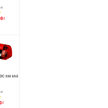
al
00₫
 DC 330 khổ
al
0₫