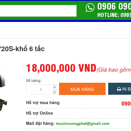
0906 09
HOTLINE: 098
20S-khổ 6 tấc
18,000,000 VND
(Giá bao gồm
Số lượng:
IN B
MUA HÀNG
Hỗ trợ mua hàng
090
Hỗ trợ Online
Mail đặt hàng:
mucincuongphat@gmail.com