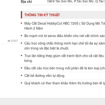
196/9 Tân Sơn Nhì, P.Tân Sơn Nhì, Q.Tâ
Địa chỉ
THÔNG TIN KỸ THUẬT
Máy Cắt Decal HobbyCut HBC 720S ( Sử Dụng Mô Tơ
Hành 2 Năm
Bo mạch mô tơ servo điều khiển cho nét cắt chính xác
27607
Cấu trúc vững chắc thông minh hạn chế tối đa sự xâ
côn trùng và đặc biệt là chuột.
Trục lăn bằng thép giúm cắt tránh lệch cho cả vặt liệu
bóng.
Đầu cắt cấu trúc bên trong mỗi phần đề là kim loại.(ch
Cắt bế đường viền tự động.
Quý khách có ther tham khảo thêm thị trường bán lẻ t