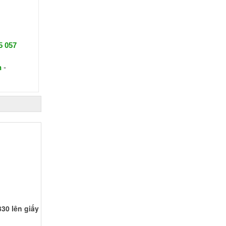
5 057
n
-
30 lên giấy