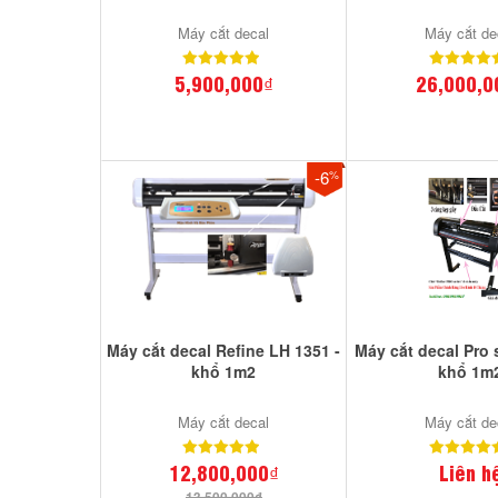
Máy cắt decal
Máy cắt de
5,900,000₫
26,000,0
-6
%
Máy cắt decal Refine LH 1351 -
Máy cắt decal Pro s
khổ 1m2
khổ 1m
Máy cắt decal
Máy cắt de
12,800,000₫
Liên h
13,500,000₫