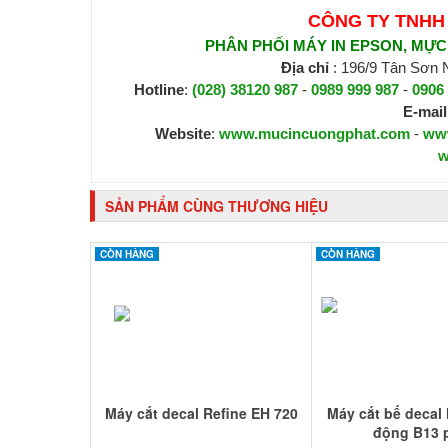
CÔNG TY TNHH
PHÂN PHỐI MÁY IN EPSON, MỰC I
Địa chỉ
: 196/9 Tân Sơn
Hotline
:
(028) 38120 987
-
0989 999 987
-
0906
E-mail
Website
:
www.mucincuongphat.com
-
ww
w
SẢN PHẨM CÙNG THƯƠNG HIỆU
CÒN HÀNG
CÒN HÀNG
Máy cắt decal Refine EH 720
Máy cắt bế decal 
động B13 