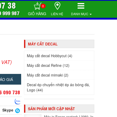
07 38
0
9 999 987
LIÊN HỆ
DANH MỤC
MÁY CẮT DECAL
Máy cắt decal Hobbycut (4)
 VAT)
Máy cắt decal Refine (12)
Máy cắt decal mimaki (2)
ÁO GIÁ
Decal ép chuyển nhiệt ép áo bóng đá,
Logo (44)
6 090 738
SẢN PHẨM MỚI CẬP NHẬT
Skype
Máy in Epson ecotank L3350, In