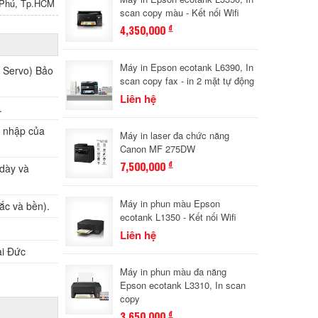
n Phú, Tp.HCM
scan copy màu - Kết nối Wifi
4,350,000
đ
Máy in Epson ecotank L6390, In
 Servo) Bảo
scan copy fax - in 2 mặt tự động
Liên hệ
.
m nhập của
Máy in laser đa chức năng
Canon MF 275DW
7,500,000
đ
 dày và
Máy in phun màu Epson
ắc và bền).
ecotank L1350 - Kết nối Wifi
Liên hệ
ại Đức
Máy in phun màu đa năng
Epson ecotank L3310, In scan
copy
3,650,000
đ