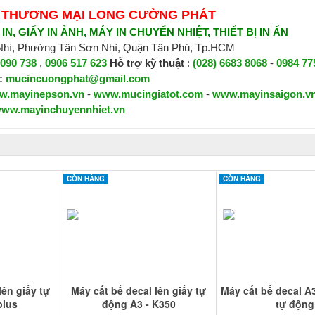
 THƯƠNG MẠI LONG CƯỜNG PHÁT
N, GIẤY IN ẢNH, MÁY IN CHUYỂN NHIỆT, THIẾT BỊ IN ẤN
 Nhì, Phường Tân Sơn Nhì, Quận Tân Phú, Tp.HCM
 090 738
,
0906 517 623
H
ỗ trợ kỹ thuật
:
(028) 6683 8068
-
0984 77
:
mucincuongphat@gmail.com
w.mayinepson.vn
-
www.mucingiatot.com
-
www.mayinsaigon.v
ww.mayinchuyennhiet.vn
CÒN HÀNG
CÒN HÀNG
lên giấy tự
Máy cắt bế decal lên giấy tự
Máy cắt bế decal A3
plus
động A3 - K350
tự động