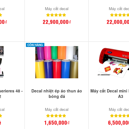
cal
Máy cắt decal
Máy cắt dec
00₫
22,900,000₫
22,000,0
CÒN HÀNG
erieres 48 -
Decal nhiệt ép áo thun áo
Máy cắt Decal mini
2
bóng đá
A3
cal
Máy cắt decal
Máy cắt dec
ệ
1,650,000₫
6,500,00