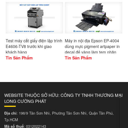
Test máy cắt giấy điện lập trình
Máy in nội địa Epson EP-4004
E4606-TV8 trước khi giao
dùng mực pigment artpaper in
khách hàng
decal đế vàng làm tem nhãn
Tin Sản Phẩm
Tin Sản Phẩm
WEBSITE THUỘC SỞ HỮU: CÔNG TY TNHH THƯƠNG MẠI
LONG CƯỜNG PHÁT
Địa chỉ
: 196/9 Tân Sơn Nhì, Phường Tân Sơn Nhì, Quận Tân Phú,
Tp.HCM
Mã số thuế
: 0312022143