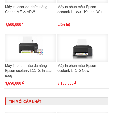
Máy in laser đa chức năng
Máy in phun màu Epson
Canon MF 275DW
ecotank L1350 - Kết nối Wifi
7,500,000
Liên hệ
đ
Máy in phun màu đa năng
Máy in phun màu Epson
Epson ecotank L3310, In scan
ecotank L1310 New
copy
3,650,000
3,150,000
đ
đ
TIN MỚI CẬP NHẬT