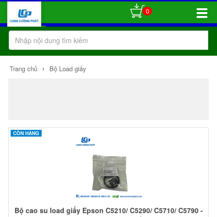
0
Toggle
Naviga
›
Trang chủ
Bộ Load giấy
CÒN HÀNG
Bộ cao su load giấy Epson C5210/ C5290/ C5710/ C5790 -