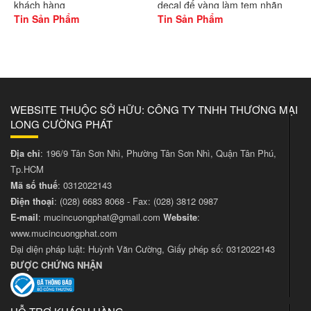
khách hàng
decal đế vàng làm tem nhãn
Tin Sản Phẩm
Tin Sản Phẩm
WEBSITE THUỘC SỞ HỮU: CÔNG TY TNHH THƯƠNG MẠI
LONG CƯỜNG PHÁT
Địa chỉ
: 196/9 Tân Sơn Nhì, Phường Tân Sơn Nhì, Quận Tân Phú,
Tp.HCM
Mã số thuế
: 0312022143
Điện thoại
:
(028) 6683 8068
- Fax:
(028) 3812 0987
E-mail
:
mucincuongphat@gmail.com
Website
:
www.mucincuongphat.com
Đại diện pháp luật: Huỳnh Văn Cường, Giấy phép số: 0312022143
ĐƯỢC CHỨNG NHẬN