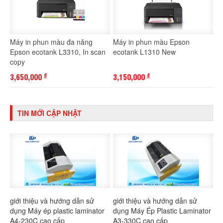
Máy in phun màu đa năng
Máy in phun màu Epson
Epson ecotank L3310, In scan
ecotank L1310 New
copy
3,650,000
3,150,000
đ
đ
TIN MỚI CẬP NHẬT
giới thiệu và hướng dẫn sử
giới thiệu và hướng dẫn sử
dụng Máy ép plastic laminator
dụng Máy Ép Plastic Laminator
A4-230C cao cấp
A3-330C cao cấp