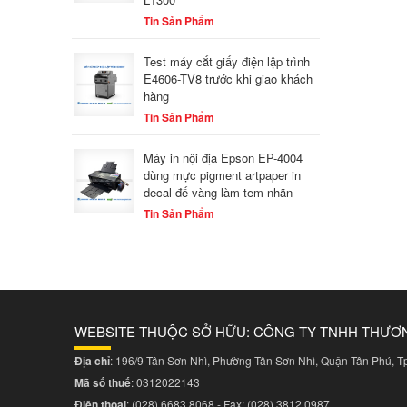
Tin Sản Phẩm
Test máy cắt giấy điện lập trình
E4606-TV8 trước khi giao khách
hàng
Tin Sản Phẩm
Máy in nội địa Epson EP-4004
dùng mực pigment artpaper in
decal đế vàng làm tem nhãn
Tin Sản Phẩm
WEBSITE THUỘC SỞ HỮU: CÔNG TY TNHH THƯƠ
Địa chỉ
: 196/9 Tân Sơn Nhì, Phường Tân Sơn Nhì, Quận Tân Phú, 
Mã số thuế
: 0312022143
Điện thoại
:
(028) 6683 8068
- Fax:
(028) 3812 0987