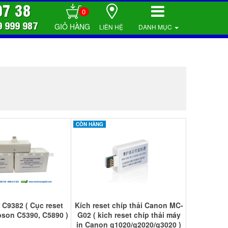
07 38
0
9 999 987
LIÊN HỆ
DANH MỤC
CÒN HÀNG
r C9382 ( Cục reset
Kích reset chíp thải Canon MC-
pson C5390, C5890 )
G02 ( kich reset chíp thải máy
in Canon g1020/g2020/g3020 )