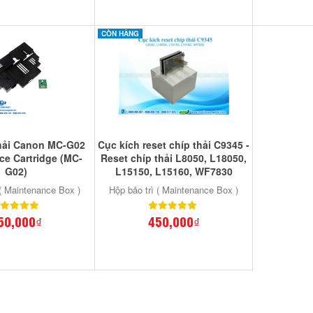
CÒN HÀNG
hải Canon MC-G02
Cục kích reset chíp thải C9345 -
ce Cartridge (MC-
Reset chíp thải L8050, L18050,
G02)
L15150, L15160, WF7830
 ( Maintenance Box )
Hộp bảo trì ( Maintenance Box )
50,000₫
450,000₫