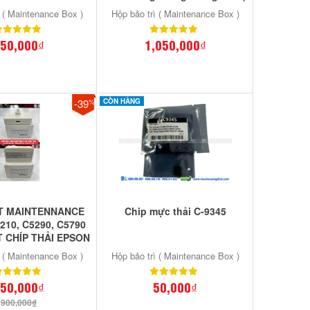
ì ( Maintenance Box )
Hộp bảo trì ( Maintenance Box )
50,000₫
1,050,000₫
-39
CÒN HÀNG
%
ET MAINTENNANCE
Chip mực thải C-9345
10, C5290, C5790
 CHÍP THẢI EPSON
0, 5290, 5790
ì ( Maintenance Box )
Hộp bảo trì ( Maintenance Box )
50,000₫
50,000₫
900,000₫