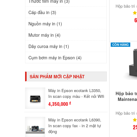
Thước film máy in (3)
Hộp bảo trì
Cáp đầu in (3)
6
Nguồn máy in (1)
Mutor máy in (4)
CÒN HÀNG
Dây curoa máy in (1)
Cụm bơm máy in Epson (4)
SẢN PHẨM MỚI CẬP NHẬT
Máy in Epson ecotank L3350,
Hộp bảo t
In scan copy màu - Kết nối Wifi
Maintena
4,350,000
đ
Hộp bảo trì
Máy in Epson ecotank L6390,
In scan copy fax - in 2 mặt tự
2
động