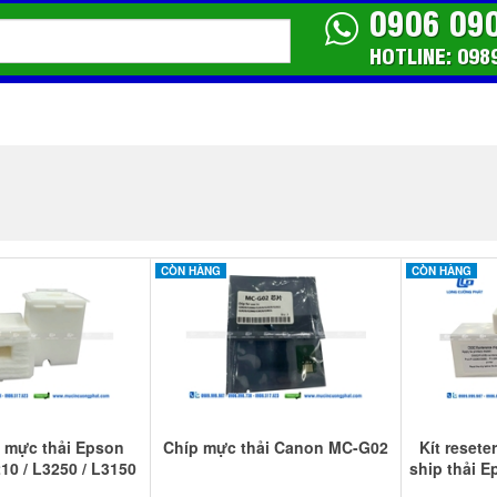
0906 09
HOTLINE: 098
CÒN HÀNG
CÒN HÀNG
 mực thải Epson
Chíp mực thải Canon MC-G02
Kít resete
10 / L3250 / L3150
ship thải E