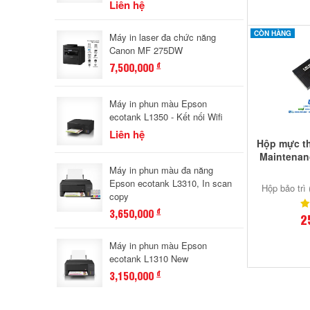
Liên hệ
CÒN HÀNG
Máy in laser đa chức năng
Canon MF 275DW
7,500,000
đ
Máy in phun màu Epson
ecotank L1350 - Kết nối Wifi
Liên hệ
Hộp mực t
Maintenan
Máy in phun màu đa năng
Epson ecotank L3310, In scan
Hộp bảo trì
copy
3,650,000
đ
2
Máy in phun màu Epson
ecotank L1310 New
3,150,000
đ