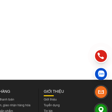
 HÀNG
GIỚI THIỆU
 thanh toán
Giới thiệu
n, giao nhận hàng hóa
Tuyển dụng
 sản phẩm
Tin tức