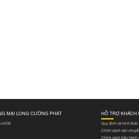
NG MẠI LONG CƯỜNG PHÁT
HỖ TRỢ KHÁCH
Tp.HCM
Quy định và hình thức
Chính sách vận chuyể
Chính sách bảo hành