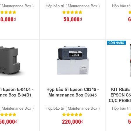
 ( Maintenance Box )
Hộp bảo trì ( Maintenance Box )
Hộp bảo tr
0,000₫
50,000₫
6
CÒN HÀNG
rì Epson E-04D1 -
Hộp bảo trì Epson C9345 -
KIT RES
nce Box E-04D1
Maintenance Box C9345
EPSON C52
CỤC RESET
C521
 ( Maintenance Box )
Hộp bảo trì ( Maintenance Box )
Hộp bảo tr
50,000₫
220,000₫
5